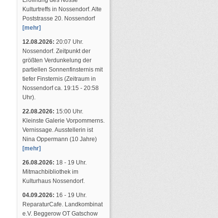
Eröffnung des Nosse
Kulturtreffs in Nossendorf. Alte
Poststrasse 20. Nossendorf
[mehr]
12.08.2026:
20:07 Uhr.
Nossendorf. Zeitpunkt der
größten Verdunkelung der
partiellen Sonnenfinsternis mit
tiefer Finsternis (Zeitraum in
Nossendorf ca. 19:15 - 20:58
Uhr).
22.08.2026:
15:00 Uhr.
Kleinste Galerie Vorpommerns.
Vernissage. Ausstellerin ist
Nina Oppermann (10 Jahre)
[mehr]
26.08.2026:
18 - 19 Uhr.
Mitmachbibliothek im
Kulturhaus Nossendorf.
04.09.2026:
16 - 19 Uhr.
ReparaturCafe. Landkombinat
e.V. Beggerow OT Gatschow