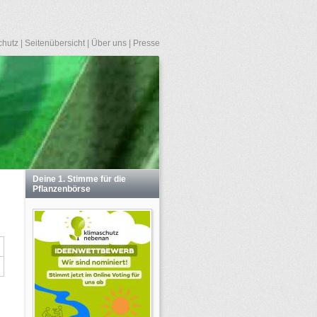
chutz
|
Seitenübersicht
|
Über uns
|
Presse
Deine 1. Stimme für die
Pflanzenbörse