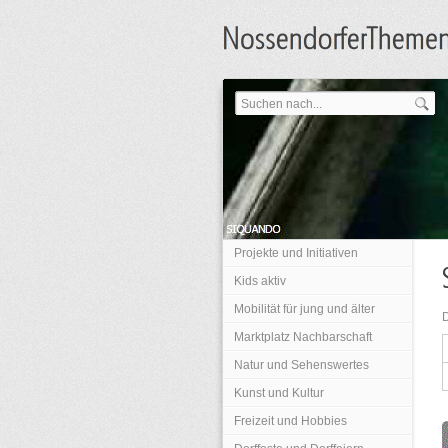
Projekte und Initiativen
Kids aktiv
Mobilität für jung und älter
Marktplatz Nachbarschaft
Natur und Sehenswertes
Kunst und Kultur
Freizeit und Hobbies