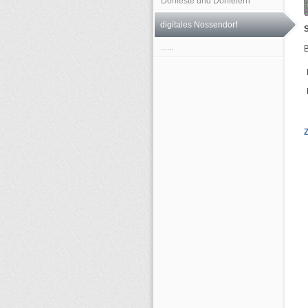
Dorffeste und Dorffeiern
digitales Nossendorf
S
......
B
Z