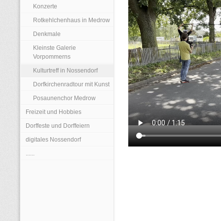
Konzerte
Rotkehlchenhaus in Medrow
Denkmale
Kleinste Galerie
Vorpommerns
Kulturtreff in Nossendorf
Dorfkirchenradtour mit Kunst
Posaunenchor Medrow
Freizeit und Hobbies
Dorffeste und Dorffeiern
digitales Nossendorf
......