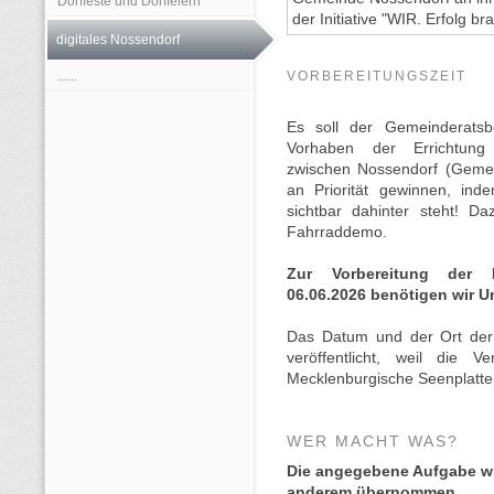
Dorffeste und Dorffeiern
der Initiative "WIR. Erfolg br
digitales Nossendorf
......
VORBEREITUNGSZEIT
Es soll der Gemeinderatsb
Vorhaben der Errichtun
zwischen Nossendorf (Geme
an Priorität gewinnen, ind
sichtbar dahinter steht! D
Fahrraddemo.
Zur Vorbereitung der
06.06.2026 benötigen wir U
Das Datum und der Ort der
veröffentlicht, weil die V
Mecklenburgische Seenplatt
WER MACHT WAS?
Die angegebene Aufgabe wu
anderem übernommen.