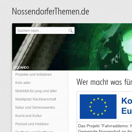
Projekte und Initiativen
Kids aktiv
Mobilität für jung und älter
Marktplatz Nachbarschaft
Natur und Sehenswertes
Kunst und Kultur
Freizeit und Hobbies
Das Projekt "Fahrraddemo: 
Gemeinde Nossendorf an ihr