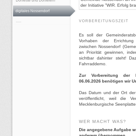
Dorffeste und Dorffeiern
der Initiative "WIR. Erfolg br
digitales Nossendorf
......
VORBEREITUNGSZEIT
Es soll der Gemeinderatsb
Vorhaben der Errichtun
zwischen Nossendorf (Geme
an Priorität gewinnen, ind
sichtbar dahinter steht! D
Fahrraddemo.
Zur Vorbereitung der
06.06.2026 benötigen wir U
Das Datum und der Ort der
veröffentlicht, weil die V
Mecklenburgische Seenplatt
WER MACHT WAS?
Die angegebene Aufgabe wu
anderem übernommen.