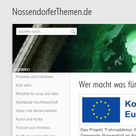
Projekte und Initiativen
Kids aktiv
Mobilität für jung und älter
Marktplatz Nachbarschaft
Natur und Sehenswertes
Kunst und Kultur
Freizeit und Hobbies
Das Projekt "Fahrraddemo: 
Gemeinde Nossendorf an ihr