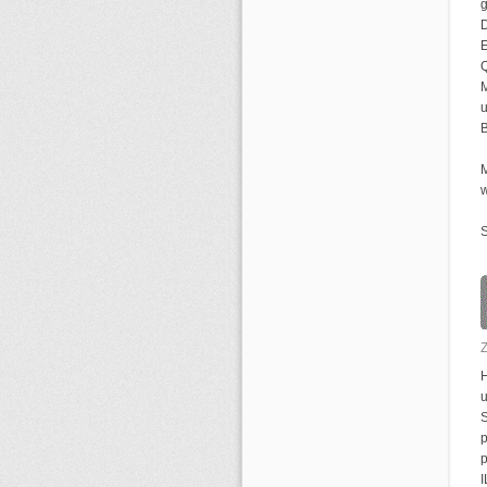
g
D
Q
M
u
M
w
S
p
I