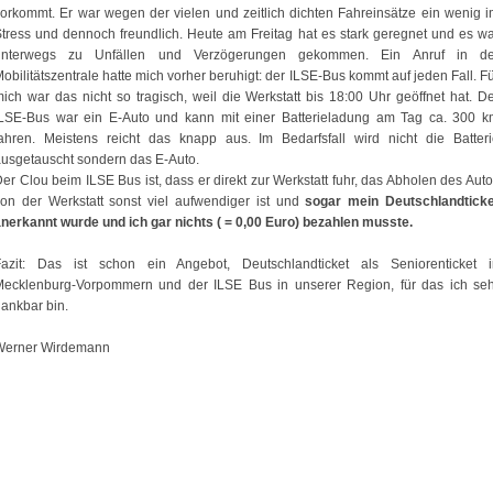
orkommt. Er war wegen der vielen und zeitlich dichten Fahreinsätze ein wenig 
tress und dennoch freundlich. Heute am Freitag hat es stark geregnet und es w
unterwegs zu Unfällen und Verzögerungen gekommen. Ein Anruf in de
obilitätszentrale hatte mich vorher beruhigt: der ILSE-Bus kommt auf jeden Fall. F
ich war das nicht so tragisch, weil die Werkstatt bis 18:00 Uhr geöffnet hat. D
ILSE-Bus war ein E-Auto und kann mit einer Batterieladung am Tag ca. 300 k
ahren. Meistens reicht das knapp aus. Im Bedarfsfall wird nicht die Batter
usgetauscht sondern das E-Auto.
er Clou beim ILSE Bus ist, dass er direkt zur Werkstatt fuhr, das Abholen des Aut
on der Werkstatt sonst viel aufwendiger ist und
sogar mein Deutschlandticke
nerkannt wurde und ich gar nichts ( = 0,00 Euro) bezahlen musste.
Fazit: Das ist schon ein Angebot, Deutschlandticket als Seniorenticket i
Mecklenburg-Vorpommern und der ILSE Bus in unserer Region, für das ich seh
ankbar bin.
Werner Wirdemann