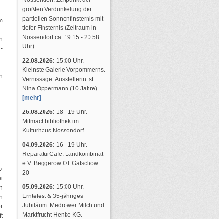
Nossendorf. Zeitpunkt der
größten Verdunkelung der
partiellen Sonnenfinsternis mit
m
tiefer Finsternis (Zeitraum in
Nossendorf ca. 19:15 - 20:58
ch
Uhr).
E-
22.08.2026:
15:00 Uhr.
Kleinste Galerie Vorpommerns.
rn
Vernissage. Ausstellerin ist
Nina Oppermann (10 Jahre)
[mehr]
26.08.2026:
18 - 19 Uhr.
Mitmachbibliothek im
Kulturhaus Nossendorf.
04.09.2026:
16 - 19 Uhr.
ReparaturCafe. Landkombinat
e.V. Beggerow OT Gatschow
z
20
i
05.09.2026:
15:00 Uhr.
in
Erntefest & 35-jähriges
h
Jubiläum. Medrower Milch und
er
Marktfrucht Henke KG.
ft