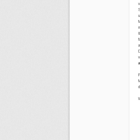
v
S
M
m
f
a
D
v
a
d