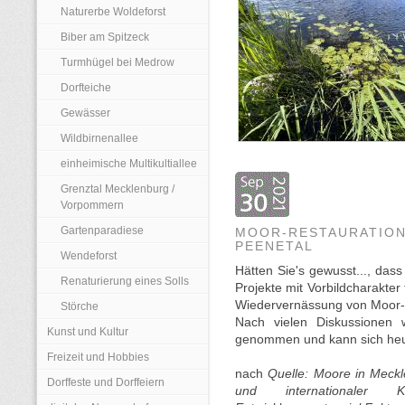
Naturerbe Woldeforst
Biber am Spitzeck
Turmhügel bei Medrow
Dorfteiche
Gewässer
Wildbirnenallee
einheimische Multikultiallee
Grenztal Mecklenburg /
Vorpommern
Gartenparadiese
MOOR-RESTAURATION
PEENETAL
Wendeforst
Hätten Sie's gewusst..., das
Renaturierung eines Solls
Projekte mit Vorbildcharakter
Wiedervernässung von Moor- 
Störche
Nach vielen Diskussionen w
Kunst und Kultur
genommen und kann sich heut
Freizeit und Hobbies
nach
Quelle: Moore in Meck
Dorffeste und Dorffeiern
und internationaler 