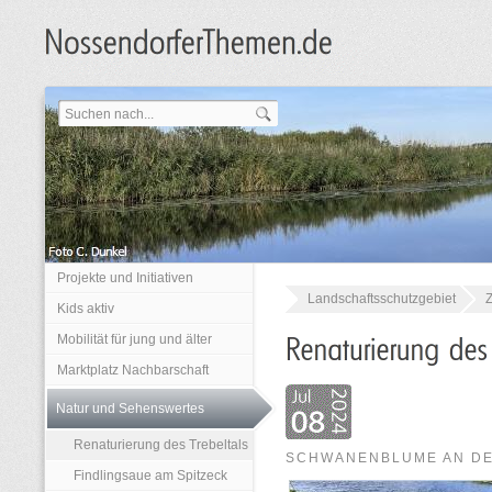
Projekte und Initiativen
Landschaftsschutzgebiet
Z
Kids aktiv
Mobilität für jung und älter
Marktplatz Nachbarschaft
Natur und Sehenswertes
Renaturierung des Trebeltals
SCHWANENBLUME AN DE
Findlingsaue am Spitzeck