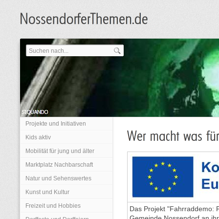
Projekte und Initiativen
Kids aktiv
Mobilität für jung und älter
Marktplatz Nachbarschaft
Natur und Sehenswertes
Kunst und Kultur
Freizeit und Hobbies
Das Projekt "Fahrraddemo: 
Gemeinde Nossendorf an ihr