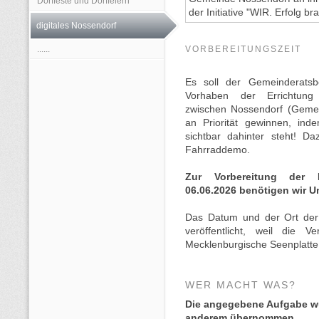
Dorffeste und Dorffeiern
der Initiative "WIR. Erfolg br
digitales Nossendorf
......
VORBEREITUNGSZEIT
Es soll der Gemeinderatsb
Vorhaben der Errichtun
zwischen Nossendorf (Geme
an Priorität gewinnen, ind
sichtbar dahinter steht! D
Fahrraddemo.
Zur Vorbereitung der
06.06.2026 benötigen wir U
Das Datum und der Ort der
veröffentlicht, weil die V
Mecklenburgische Seenplatt
WER MACHT WAS?
Die angegebene Aufgabe wu
anderem übernommen.