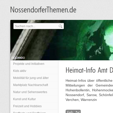
Projekte und Initiativen
Kids aktiv
Mobilität für jung und älter
Heimat-Infos über öffentli
Marktplatz Nachbarschaft
Mitteilungen der Gemeinde
Hohenbollentin, Hohenmocker,
Natur und Sehenswertes
Nossendorf, Sarow, Schönfe
Kunst und Kultur
Verchen, Warrenzin
Freizeit und Hobbies