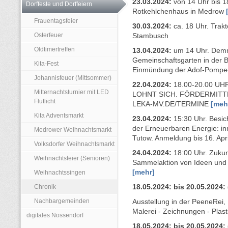
23.03.2024:
von 14 Uhr bis 18
Dorffeste und Dorffeiern
Rotkehlchenhaus in Medrow
Frauentagsfeier
30.03.2024:
ca. 18 Uhr. Trakt
Osterfeuer
Stambusch
Oldtimertreffen
13.04.2024:
um 14 Uhr. Demm
Gemeinschaftsgarten in der 
Kita-Fest
Einmündung der Adof-Pompe
Johannisfeuer (Mittsommer)
22.04.2024:
18.00-20.00 U
Mitternachtsturnier mit LED
LOHNT SICH. FÖRDERMITT
Flutlicht
LEKA-MV.DE/TERMINE
[meh
Kita Adventsmarkt
23.04.2024:
15:30 Uhr. Besic
der Erneuerbaren Energie: i
Medrower Weihnachtsmarkt
Tutow. Anmeldung bis 16. Apr
Volksdorfer Weihnachtsmarkt
24.04.2024:
18:00 Uhr. Zukun
Weihnachtsfeier (Senioren)
Sammelaktion von Ideen und 
[mehr]
Weihnachtssingen
Chronik
18.05.2024:
bis 20.05.2024:
Nachbargemeinden
Ausstellung in der PeeneRei, 
Malerei - Zeichnungen - Plast
digitales Nossendorf
18.05.2024:
bis 20.05.2024: