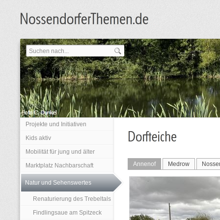
Projekte und Initiativen
Kids aktiv
Mobilität für jung und älter
Annenof
Medrow
Nosse
Marktplatz Nachbarschaft
Natur und Sehenswertes
Renaturierung des Trebeltals
Findlingsaue am Spitzeck