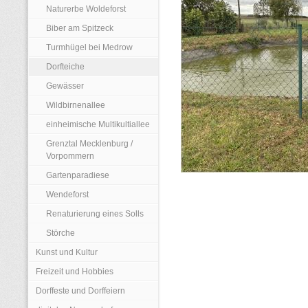
Naturerbe Woldeforst
Biber am Spitzeck
Turmhügel bei Medrow
Dorfteiche
Gewässer
Wildbirnenallee
einheimische Multikultiallee
Grenztal Mecklenburg /
Vorpommern
Gartenparadiese
Wendeforst
Renaturierung eines Solls
Störche
Kunst und Kultur
Freizeit und Hobbies
Dorffeste und Dorffeiern