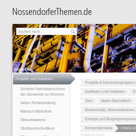
Projekte und Initiativen
Projekte & Interessengruppen d
Sicherer Fahrradanschluss
Dorfladen und Hofladen
D
der Gemeinde an Demmin
Tanz
Ideen-Stammtisch
Aktion Rehkitzrettung
Biodiversität, Streuobstwiesen
Mitmach-Bibliothek
Energie und Bürgergenossens
Streuobstwiese
Kompostierstelle
Online-Do
Obstbaumschnittkurs