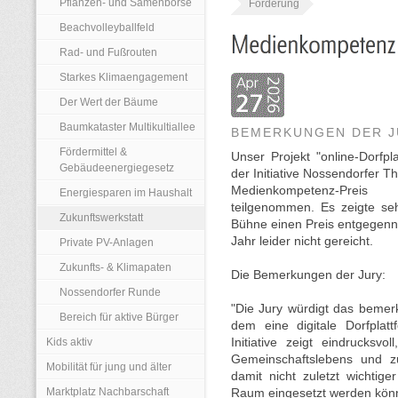
Pflanzen- und Samenbörse
Förderung
Beachvolleyballfeld
Rad- und Fußrouten
Starkes Klimaengagement
Der Wert der Bäume
Baumkataster Multikultiallee
BEMERKUNGEN DER J
Fördermittel &
Unser Projekt "online-Dorf
Gebäudeenergiegesetz
der Initiative Nossendorfer
Medienkompetenz-Prei
Energiesparen im Haushalt
teilgenommen. Es zeigte se
Zukunftswerkstatt
Bühne einen Preis entgegenn
Jahr leider nicht gereicht.
Private PV-Anlagen
Zukunfts- & Klimapaten
Die Bemerkungen der Jury:
Nossendorfer Runde
"Die Jury würdigt das beme
Bereich für aktive Bürger
dem eine digitale Dorfplatt
Kids aktiv
Initiative zeigt eindrucksv
Gemeinschaftslebens und z
Mobilität für jung und älter
damit nicht zuletzt wichtige
Marktplatz Nachbarschaft
Raum eingesetzt werden kön