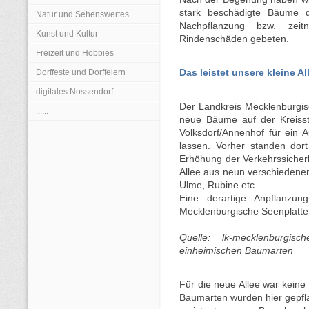
stark beschädigte Bäume 
Natur und Sehenswertes
Nachpflanzung bzw. zei
Kunst und Kultur
Rindenschäden gebeten.
Freizeit und Hobbies
Dorffeste und Dorffeiern
Das leistet unsere kleine All
digitales Nossendorf
Der Landkreis Mecklenburgis
......
neue Bäume auf der Kreiss
Volksdorf/Annenhof für ein
lassen. Vorher standen do
Erhöhung der Verkehrssicherhe
Allee aus neun verschiedene
Ulme, Rubine etc.
Eine derartige Anpflanzu
Mecklenburgische Seenplatte 
Quelle: lk-mecklenburgisc
einheimischen Baumarten
Für die neue Allee war keine
Baumarten wurden hier gepflan