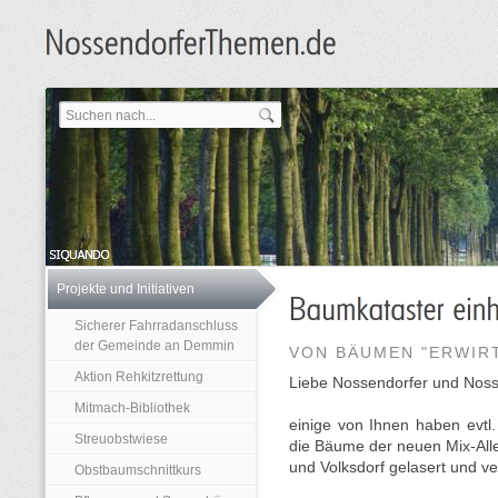
Projekte und Initiativen
Sicherer Fahrradanschluss
der Gemeinde an Demmin
VON BÄUMEN "ERWIR
Aktion Rehkitzrettung
Liebe Nossendorfer und Noss
Mitmach-Bibliothek
einige von Ihnen haben evt
Streuobstwiese
die Bäume der neuen Mix-All
und Volksdorf gelasert und 
Obstbaumschnittkurs