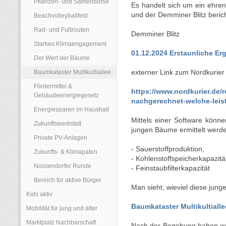
Pflanzen- und Samenbörse
Es handelt sich um ein ehren
und der Demminer Blitz berich
Beachvolleyballfeld
Rad- und Fußrouten
Demminer Blitz
Starkes Klimaengagement
01.12.2024 Erstaunliche Er
Der Wert der Bäume
Baumkataster Multikultiallee
externer Link zum Nordkurier
Fördermittel &
https://www.nordkurier.de/
Gebäudeenergiegesetz
nachgerechnet-welche-leist
Energiesparen im Haushalt
Mittels einer Software könne
Zukunftswerkstatt
jungen Bäume ermittelt werden
Private PV-Anlagen
- Sauerstoffproduktion,
Zukunfts- & Klimapaten
- Kohlenstoffspeicherkapazitä
Nossendorfer Runde
- Feinstaubfilterkapazität
Bereich für aktive Bürger
Man sieht, wieviel diese jung
Kids aktiv
Baumkataster Multikultialle
Mobilität für jung und älter
Marktplatz Nachbarschaft
Nach der Begehung haben wi