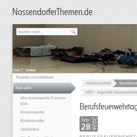
Projekte und Initiativen
Amtsausscheid
Berufsfeu
Kids aktiv
MOT - Jugendfw Nossendorf erl
Mini-Hochbeet für Forscher-
Kids
Kinderreporter
Kinderkünstler
Spielplätze
BERUFSFEUERWEHRT