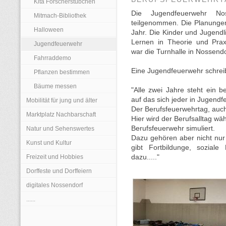
Kita Forscherstübchen
Die Jugendfeuerwehr No
Mitmach-Bibliothek
teilgenommen. Die Planungen
Halloween
Jahr. Die Kinder und Jugend
Lernen in Theorie und Prax
Jugendfeuerwehr
war die Turnhalle in Nossendo
Fahrraddemo
Eine Jugendfeuerwehr schreib
Pflanzen bestimmen
Bäume messen
"Alle zwei Jahre steht ein b
auf das sich jeder in Jugendf
Mobilität für jung und älter
Der Berufsfeuerwehrtag, auc
Marktplatz Nachbarschaft
Hier wird der Berufsalltag wä
Berufsfeuerwehr simuliert.
Natur und Sehenswertes
Dazu gehören aber nicht nur
Kunst und Kultur
gibt Fortbildunge, sozial
Freizeit und Hobbies
dazu....."
Dorffeste und Dorffeiern
digitales Nossendorf
......