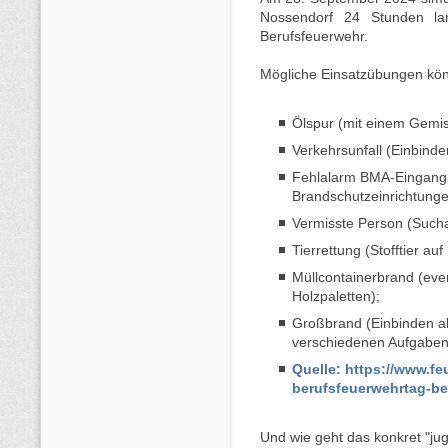
Nossendorf 24 Stunden lan
Berufsfeuerwehr.
Mögliche Einsatzübungen kön
Ölspur (mit einem Gemi
Verkehrsunfall (Einbind
Fehlalarm BMA-Eingang 
Brandschutzeinrichtunge
Vermisste Person (Such
Tierrettung (Stofftier a
Müllcontainerbrand (even
Holzpaletten);
Großbrand (Einbinden al
verschiedenen Aufgaben
Quelle: https://www.f
berufsfeuerwehrtag-be
Und wie geht das konkret "ju