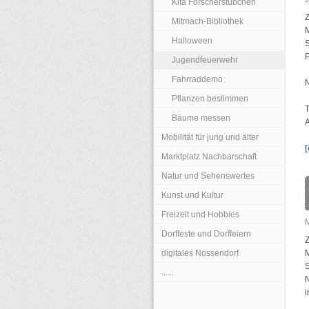
Kita Forscherstübchen
Mitmach-Bibliothek
Halloween
P
Jugendfeuerwehr
Fahrraddemo
N
Pflanzen bestimmen
T
Bäume messen
A
Mobilität für jung und älter
[
Marktplatz Nachbarschaft
Natur und Sehenswertes
Kunst und Kultur
Freizeit und Hobbies
Dorffeste und Dorffeiern
digitales Nossendorf
......
i