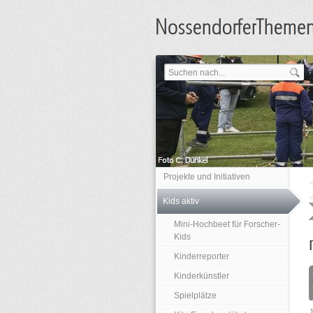
Projekte und Initiativen
Kids aktiv
Mini-Hochbeet für Forscher-
Kids
Kinderreporter
Kinderkünstler
Spielplätze