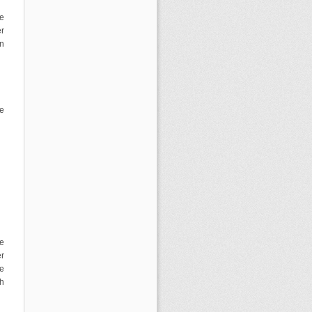
e
r
n
de
e
r
e
h