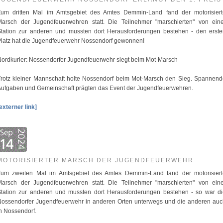
Zum dritten Mal im Amtsgebiet des Amtes Demmin-Land fand der motorisiert
Marsch der Jugendfeuerwehren statt. Die Teilnehmer "marschierten" von eine
Station zur anderen und mussten dort Herausforderungen bestehen - den erste
latz hat die Jugendfeuerwehr Nossendorf gewonnen!
ordkurier: Nossendorfer Jugendfeuerwehr siegt beim Mot-Marsch
rotz kleiner Mannschaft holte Nossendorf beim Mot-Marsch den Sieg. Spannen
ufgaben und Gemeinschaft prägten das Event der Jugendfeuerwehren.
externer link]
MOTORISIERTER MARSCH DER JUGENDFEUERWEHR
Zum zweiten Mal im Amtsgebiet des Amtes Demmin-Land fand der motorisiert
Marsch der Jugendfeuerwehren statt. Die Teilnehmer "marschierten" von eine
Station zur anderen und mussten dort Herausforderungen bestehen - so war di
Nossendorfer Jugendfeuerwehr in anderen Orten unterwegs und die anderen auc
n Nossendorf.