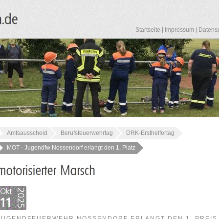
Startseite
|
Impressum
|
Datens
Amtsausscheid
Berufsfeuerwehrtag
DRK-Ersthelfertag
MOT - Jugendfw Nossendorf erlangt den 1. Platz
JUGENDFEUERWEHR NOSSENDORF ERLANGT DEN 1. PREIS