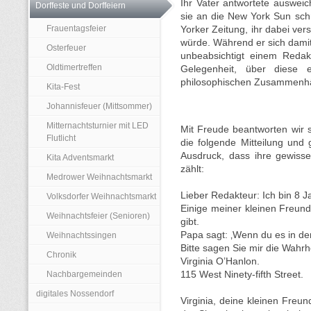
Ihr Vater antwortete auswei
Dorffeste und Dorffeiern
sie an die New York Sun sch
Frauentagsfeier
Yorker Zeitung, ihr dabei ver
würde. Während er sich damit
Osterfeuer
unbeabsichtigt einem Redak
Oldtimertreffen
Gelegenheit, über diese 
philosophischen Zusammenh
Kita-Fest
Johannisfeuer (Mittsommer)
Mitternachtsturnier mit LED
Mit Freude beantworten wir 
Flutlicht
die folgende Mitteilung und
Ausdruck, dass ihre gewiss
Kita Adventsmarkt
zählt:
Medrower Weihnachtsmarkt
Lieber Redakteur: Ich bin 8 Ja
Volksdorfer Weihnachtsmarkt
Einige meiner kleinen Freu
Weihnachtsfeier (Senioren)
gibt.
Papa sagt: ‚Wenn du es in der 
Weihnachtssingen
Bitte sagen Sie mir die Wahr
Chronik
Virginia O’Hanlon.
Nachbargemeinden
115 West Ninety-fifth Street.
digitales Nossendorf
Virginia, deine kleinen Freun