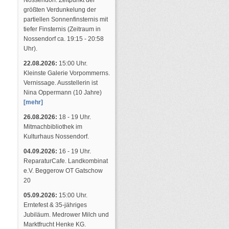
Nossendorf. Zeitpunkt der
größten Verdunkelung der
partiellen Sonnenfinsternis mit
tiefer Finsternis (Zeitraum in
Nossendorf ca. 19:15 - 20:58
Uhr).
22.08.2026:
15:00 Uhr.
Kleinste Galerie Vorpommerns.
Vernissage. Ausstellerin ist
Nina Oppermann (10 Jahre)
[mehr]
26.08.2026:
18 - 19 Uhr.
Mitmachbibliothek im
Kulturhaus Nossendorf.
04.09.2026:
16 - 19 Uhr.
ReparaturCafe. Landkombinat
e.V. Beggerow OT Gatschow
20
05.09.2026:
15:00 Uhr.
Erntefest & 35-jähriges
Jubiläum. Medrower Milch und
Marktfrucht Henke KG.