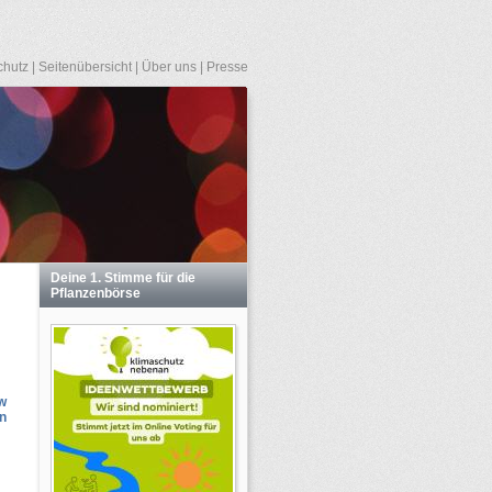
chutz
|
Seitenübersicht
|
Über uns
|
Presse
Deine 1. Stimme für die
Pflanzenbörse
w
n