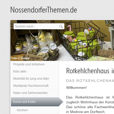
Projekte und Initiativen
Kids aktiv
Mobilität für jung und älter
DAS ROTKEHLCHENHA
Marktplatz Nachbarschaft
Willkommen!
Natur und Sehenswertes
Das Rotkehlchenhaus ist 
Kunst und Kultur
zugleich Wohnhaus der Künst
Das schöne alte Fachwerkhau
Kirchen
in Medrow am Dorfteich.