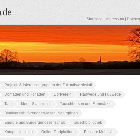
Startseite
|
Impressum
|
Datens
Projekte & Interessengruppen der Zukunftswerkstatt
Dorfladen und Hofladen
Dorfverein
Radwege und Fußwege
Tanz
Ideen-Stammtisch
Tauschbörsen und Flohmärkte
Biodiversität, Streuobstwiesen, Naturgärten
Energie und Bürgergenossenschaft
Tauschbibliothek
Kompostierstelle
Online-Dorfplattform
Bessere Mobilität