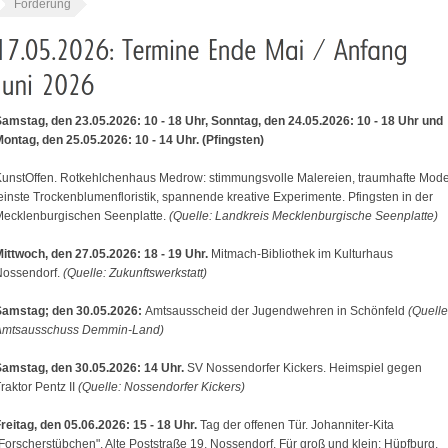
Förderung
amstag, den 23.05.2026: 10 - 18 Uhr, Sonntag, den 24.05.2026: 10 - 18 Uhr und
ontag, den 25.05.2026: 10 - 14 Uhr. (Pfingsten)
unstOffen. Rotkehlchenhaus Medrow: stimmungsvolle Malereien, traumhafte Mode
einste Trockenblumenfloristik, spannende kreative Experimente. Pfingsten in der
ecklenburgischen Seenplatte.
(Quelle: Landkreis Mecklenburgische Seenplatte)
ittwoch, den 27.05.2026: 18 - 19 Uhr.
Mitmach-Bibliothek im Kulturhaus
Nossendorf.
(Quelle: Zukunftswerkstatt)
Samstag; den 30.05.2026:
Amtsausscheid der Jugendwehren in Schönfeld
(Quelle
Amtsausschuss Demmin-Land)
amstag, den 30.05.2026: 14 Uhr.
SV Nossendorfer Kickers. Heimspiel gegen
raktor Pentz II
(Quelle: Nossendorfer Kickers)
reitag, den 05.06.2026: 15 - 18 Uhr.
Tag der offenen Tür. Johanniter-Kita
Forscherstübchen". Alte Poststraße 19, Nossendorf. Für groß und klein: Hüpfburg,