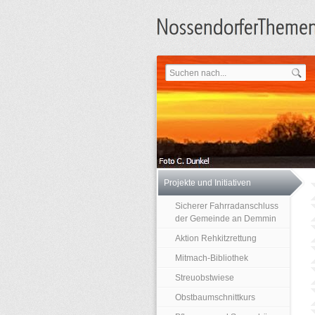
Projekte und Initiativen
Sicherer Fahrradanschluss
der Gemeinde an Demmin
Aktion Rehkitzrettung
Mitmach-Bibliothek
Streuobstwiese
Obstbaumschnittkurs