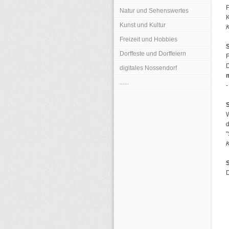
F
Natur und Sehenswertes
K
Kunst und Kultur
K
Freizeit und Hobbies
Dorffeste und Dorffeiern
F
D
digitales Nossendorf
......
-
S
W
d
"
S