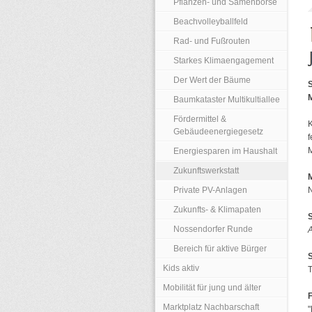
Pflanzen- und Samenbörse
Beachvolleyballfeld
Rad- und Fußrouten
Starkes Klimaengagement
Der Wert der Bäume
S
M
Baumkataster Multikultiallee
Fördermittel &
K
Gebäudeenergiegesetz
f
M
Energiesparen im Haushalt
Zukunftswerkstatt
M
Private PV-Anlagen
Zukunfts- & Klimapaten
Nossendorfer Runde
Bereich für aktive Bürger
S
Kids aktiv
T
Mobilität für jung und älter
F
Marktplatz Nachbarschaft
"