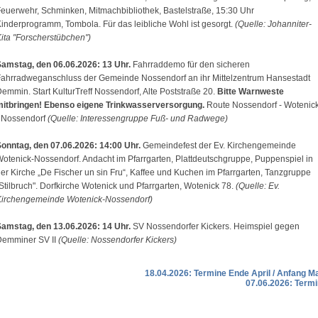
euerwehr, Schminken, Mitmachbibliothek, Bastelstraße, 15:30 Uhr
inderprogramm, Tombola. Für das leibliche Wohl ist gesorgt.
(Quelle: Johanniter-
ita "Forscherstübchen")
Samstag, den 06.06.2026: 13 Uhr.
Fahrraddemo für den sicheren
ahrradweganschluss der Gemeinde Nossendorf an ihr Mittelzentrum Hansestadt
emmin. Start KulturTreff Nossendorf, Alte Poststraße 20.
Bitte Warnweste
mitbringen! Ebenso eigene Trinkwasserversorgung.
Route Nossendorf - Wotenic
 Nossendorf
(Quelle: Interessengruppe Fuß- und Radwege)
onntag, den 07.06.2026: 14:00 Uhr.
Gemeindefest der Ev. Kirchengemeinde
otenick-Nossendorf. Andacht im Pfarrgarten, Plattdeutschgruppe, Puppenspiel in
er Kirche „De Fischer un sin Fru“, Kaffee und Kuchen im Pfarrgarten, Tanzgruppe
Stilbruch". Dorfkirche Wotenick und Pfarrgarten, Wotenick 78.
(Quelle: Ev.
Kirchengemeinde Wotenick-Nossendorf)
amstag, den 13.06.2026: 14 Uhr.
SV Nossendorfer Kickers. Heimspiel gegen
Demminer SV II
(Quelle: Nossendorfer Kickers)
18.04.2026: Termine Ende April / Anfang M
07.06.2026: Termi