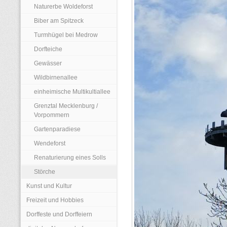
Naturerbe Woldeforst
Biber am Spitzeck
Turmhügel bei Medrow
Dorfteiche
Gewässer
Wildbirnenallee
einheimische Multikultiallee
Grenztal Mecklenburg /
Vorpommern
Gartenparadiese
Wendeforst
Renaturierung eines Solls
Störche
Kunst und Kultur
Freizeit und Hobbies
Dorffeste und Dorffeiern