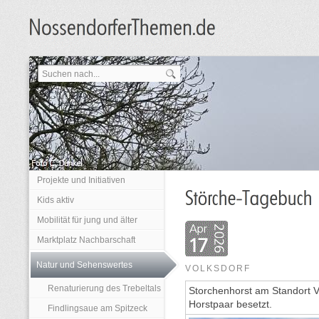
Projekte und Initiativen
Kids aktiv
Mobilität für jung und älter
Marktplatz Nachbarschaft
Natur und Sehenswertes
VOLKSDORF
Renaturierung des Trebeltals
Storchenhorst am Standort V
Horstpaar besetzt.
Findlingsaue am Spitzeck