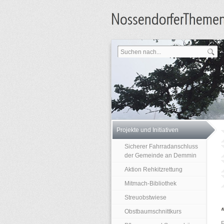
Projekte und Initiativen
Sicherer Fahrradanschluss
der Gemeinde an Demmin
Aktion Rehkitzrettung
Mitmach-Bibliothek
Streuobstwiese
Obstbaumschnittkurs