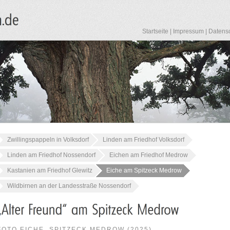
Startseite
|
Impressum
|
Datens
Zwillingspappeln in Volksdorf
Linden am Friedhof Volksdorf
Linden am Friedhof Nossendorf
Eichen am Friedhof Medrow
Kastanien am Friedhof Glewitz
Eiche am Spitzeck Medrow
Wildbirnen an der Landesstraße Nossendorf
FOTO EICHE, SPITZECK MEDROW (2025)