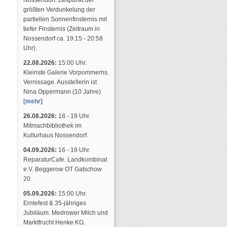
Nossendorf. Zeitpunkt der
größten Verdunkelung der
partiellen Sonnenfinsternis mit
tiefer Finsternis (Zeitraum in
Nossendorf ca. 19:15 - 20:58
Uhr).
22.08.2026:
15:00 Uhr.
Kleinste Galerie Vorpommerns.
Vernissage. Ausstellerin ist
Nina Oppermann (10 Jahre)
[mehr]
26.08.2026:
18 - 19 Uhr.
Mitmachbibliothek im
Kulturhaus Nossendorf.
04.09.2026:
16 - 19 Uhr.
ReparaturCafe. Landkombinat
e.V. Beggerow OT Gatschow
20
05.09.2026:
15:00 Uhr.
Erntefest & 35-jähriges
Jubiläum. Medrower Milch und
Marktfrucht Henke KG.