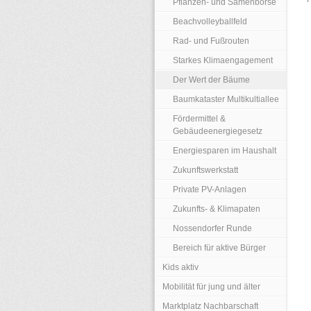
Pflanzen- und Samenbörse
Beachvolleyballfeld
Rad- und Fußrouten
Starkes Klimaengagement
Der Wert der Bäume
Baumkataster Multikultiallee
Fördermittel &
Gebäudeenergiegesetz
Energiesparen im Haushalt
Zukunftswerkstatt
Private PV-Anlagen
Zukunfts- & Klimapaten
Nossendorfer Runde
Bereich für aktive Bürger
Kids aktiv
Mobilität für jung und älter
Marktplatz Nachbarschaft