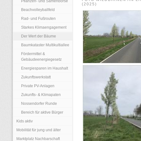
Pflanzen- und Samenbörse
2025)
Beachvolleyballfeld
Rad- und Fußrouten
Starkes Klimaengagement
Der Wert der Bäume
Baumkataster Multikultiallee
Fördermittel &
Gebäudeenergiegesetz
Energiesparen im Haushalt
Zukunftswerkstatt
Private PV-Anlagen
Zukunfts- & Klimapaten
Nossendorfer Runde
Bereich für aktive Bürger
Kids aktiv
Mobilität für jung und älter
Marktplatz Nachbarschaft