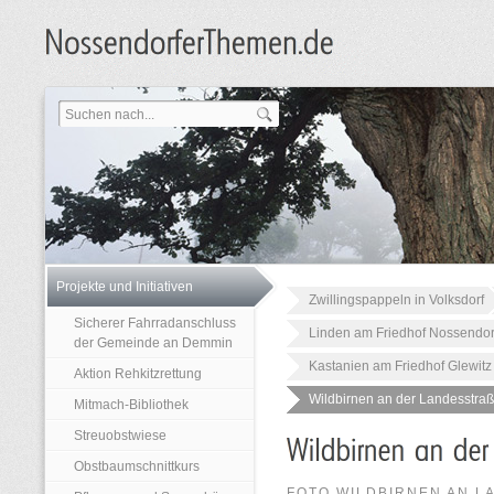
Projekte und Initiativen
Zwillingspappeln in Volksdorf
Sicherer Fahrradanschluss
Linden am Friedhof Nossendor
der Gemeinde an Demmin
Kastanien am Friedhof Glewitz
Aktion Rehkitzrettung
Wildbirnen an der Landesstra
Mitmach-Bibliothek
Streuobstwiese
Obstbaumschnittkurs
FOTO WILDBIRNEN AN L