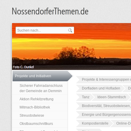
Projekte und Initiativen
Projekte & Interessengruppen d
Sicherer Fahrradanschluss
Dorfladen und Hofladen
D
der Gemeinde an Demmin
Tanz
Ideen-Stammtisch
Aktion Rehkitzrettung
Biodiversität, Streuobstwiesen
Mitmach-Bibliothek
Energie und Bürgergenossens
Streuobstwiese
Kompostierstelle
Online-Do
Obstbaumschnittkurs