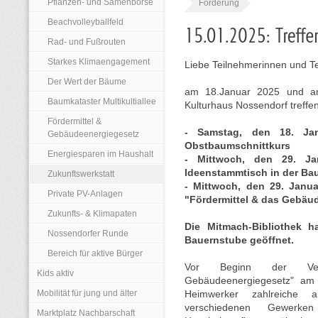
Pflanzen- und Samenbörse
Förderung
Beachvolleyballfeld
Rad- und Fußrouten
Starkes Klimaengagement
Liebe Teilnehmerinnen und Te
Der Wert der Bäume
am 18.Januar 2025 und a
Baumkataster Multikultiallee
Kulturhaus Nossendorf treffen
Fördermittel &
- Samstag, den 18. Ja
Gebäudeenergiegesetz
Obstbaumschnittkurs
Energiesparen im Haushalt
- Mittwoch, den 29. Ja
Ideenstammtisch in der Ba
Zukunftswerkstatt
- Mittwoch, den 29. Janua
Private PV-Anlagen
"Fördermittel & das Gebäu
Zukunfts- & Klimapaten
Die Mitmach-Bibliothek h
Nossendorfer Runde
Bauernstube geöffnet.
Bereich für aktive Bürger
Vor Beginn der Vera
Kids aktiv
Gebäudeenergiegesetz" am 2
Mobilität für jung und älter
Heimwerker zahlreiche 
verschiedenen Gewerk
Marktplatz Nachbarschaft