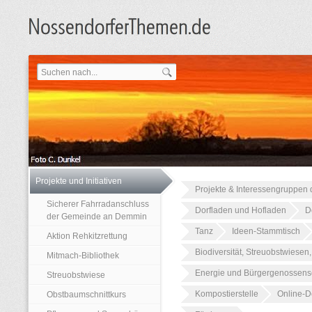
Projekte und Initiativen
Projekte & Interessengruppen d
Sicherer Fahrradanschluss
Dorfladen und Hofladen
D
der Gemeinde an Demmin
Tanz
Ideen-Stammtisch
Aktion Rehkitzrettung
Biodiversität, Streuobstwiesen
Mitmach-Bibliothek
Energie und Bürgergenossens
Streuobstwiese
Kompostierstelle
Online-Do
Obstbaumschnittkurs