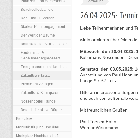
Pflanzen- und Samenbörse
Förderung
Beachvolleyballfeld
Rad- und Fußrouten
Starkes Klimaengagement
Liebe Teilnehmerinnen und T
Der Wert der Bäume
wir informieren über folgende
Baumkataster Multikultiallee
Mittwoch, den 30.04.2025: 1
Fördermittel &
Kulturhaus Nossendorf. Diesm
Gebäudeenergiegesetz
Energiesparen im Haushalt
Samstag, den 03.05.2025: 1
Ausstellung von Paul Hahn un
Zukunftswerkstatt
Lange Str. 67 Loitz.
Private PV-Anlagen
Bitte an interessierte Bürge
Zukunfts- & Klimapaten
und auch von außerhalb weit
Nossendorfer Runde
Bereich für aktive Bürger
Mit freundlichen Grüßen
Kids aktiv
Paul Torsten Hahn
Mobilität für jung und älter
Werner Wirdemann
Marktplatz Nachbarschaft