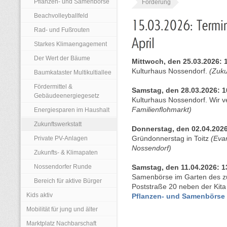
Pflanzen- und Samenbörse
Förderung
Beachvolleyballfeld
Rad- und Fußrouten
Starkes Klimaengagement
Der Wert der Bäume
Mittwoch, den 25.03.2026: 1
Kulturhaus Nossendorf.
(Zuku
Baumkataster Multikultiallee
Fördermittel &
Samstag, den 28.03.2026: 10
Gebäudeenergiegesetz
Kulturhaus Nossendorf. Wir v
Familienflohmarkt)
Energiesparen im Haushalt
Zukunftswerkstatt
Donnerstag, den 02.04.2026
Private PV-Anlagen
Gründonnerstag in Toitz
(Eva
Nossendorf)
Zukunfts- & Klimapaten
Nossendorfer Runde
Samstag, den 11.04.2026: 13
Samenbörse im Garten des zuk
Bereich für aktive Bürger
Poststraße 20 neben der Kit
Kids aktiv
Pflanzen- und Samenbörse
Mobilität für jung und älter
Marktplatz Nachbarschaft