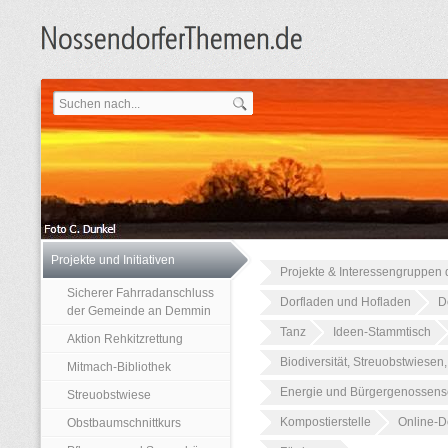
Projekte und Initiativen
Projekte & Interessengruppen d
Sicherer Fahrradanschluss
Dorfladen und Hofladen
D
der Gemeinde an Demmin
Tanz
Ideen-Stammtisch
Aktion Rehkitzrettung
Biodiversität, Streuobstwiesen
Mitmach-Bibliothek
Energie und Bürgergenossens
Streuobstwiese
Kompostierstelle
Online-Do
Obstbaumschnittkurs