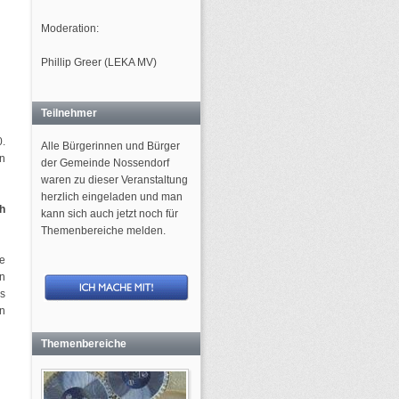
Moderation:
Phillip Greer (LEKA MV)
Teilnehmer
0.
Alle Bürgerinnen und Bürger
en
der Gemeinde Nossendorf
waren zu dieser Veranstaltung
herzlich eingeladen und man
ch
kann sich auch jetzt noch für
Themenbereiche melden.
e
n
es
en
Themenbereiche