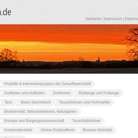
Startseite
|
Impressum
|
Datens
Projekte & Interessengruppen der Zukunftswerkstatt
Dorfladen und Hofladen
Dorfverein
Radwege und Fußwege
Tanz
Ideen-Stammtisch
Tauschbörsen und Flohmärkte
Biodiversität, Streuobstwiesen, Naturgärten
Energie und Bürgergenossenschaft
Tauschbibliothek
Kompostierstelle
Online-Dorfplattform
Bessere Mobilität