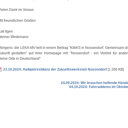
ielen Dank im Voraus
it freundlichen Grüßen
ati Ilgen
Werner Wirdemann
brigens: die LEKA-MV teilt in einem Beitrag "KlikKS in Nossendorf: Gemeinsam d
ukunft gestalten" auf ihrer Homepage mit: "Nossendorf - ein Vorbild für ande
leine Orte in Deutschland"
23.10.2024: Halbjahresbilanz der Zukunftswerkstatt Nossendorf
[1.266 KB]
24.09.2024: Wir brauchen helfende Hände
04.10.2024: Fahrraddemo im Oktobe