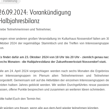
Förderung
iebe Teilnehmerinnen und Teilnehmer,
egen einer anderen großen Veranstaltung im Kulturhaus Nossendorf fallen am 3
ktober 2024 der regelmäßige Stammtisch und die Treffen von Interessengrupp
us.
s findet dafür am 23. Oktober 2024 von 18 Uhr bis 20 Uhr - ziemlich genau na
echs Monaten - die Halbjahresbilanz der Zukunftswerkstatt Nossendorf statt.
Wie am 24. April 2024 vorgeschlagen werden nach sechs Monaten die Ergebniss
der Interessengruppen im Plenum allen Teilnehmerinnen und Teilnehmer
orgestellt. Gemeinsam soll auf die Aktivitäten der einzelnen Interessengruppen d
etzten halben Jahres geblickt werden. Wir wollen Durchgeführtes revue passier
assen, offene Punkte besprechen und zusammen an weiteren Ideen schmieden.
itte haltet Euch den Termin frei.
ir würden uns freuen, wenn alle aus dem April wieder teilnehmen könnten.