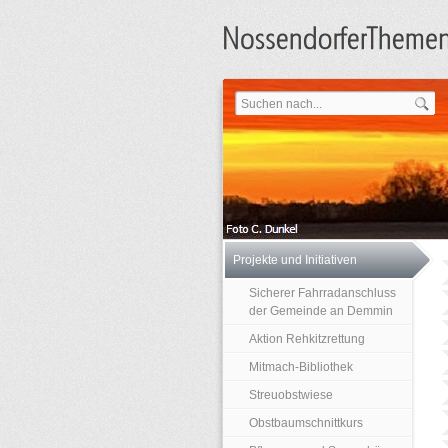
Projekte und Initiativen
Sicherer Fahrradanschluss
der Gemeinde an Demmin
Aktion Rehkitzrettung
Mitmach-Bibliothek
Streuobstwiese
Obstbaumschnittkurs