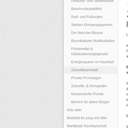
Pflanzen- und Samenbörse
Beachvolleyballfeld
Rad- und Fußrouten
Starkes Klimaengagement
Der Wert der Bäume
L
Baumkataster Multikultiallee
w
Fördermittel &
O
Gebäudeenergiegesetz
a
Energiesparen im Haushalt
E
Zukunftswerkstatt
s
Private PV-Anlagen
Zukunfts- & Klimapaten
Nossendorfer Runde
v
l
Bereich für aktive Bürger
l
Kids aktiv
B
Mobilität für jung und älter
Marktplatz Nachbarschaft
W