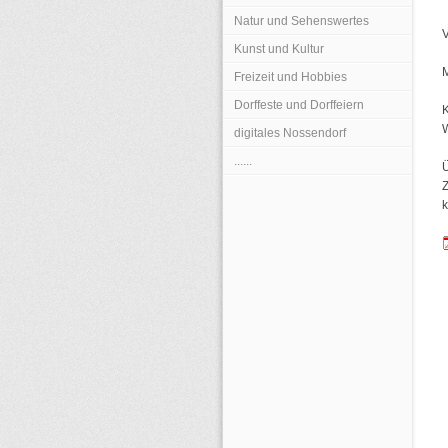
Natur und Sehenswertes
V
Kunst und Kultur
M
Freizeit und Hobbies
Dorffeste und Dorffeiern
K
digitales Nossendorf
......
Ü
Z
k